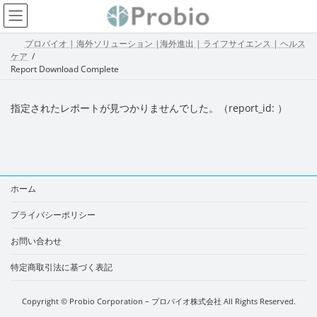
コ
ナ
ン
ビ
テ
ゲ
プロバイオ | 海外ソリューション |海外進出 | ライフサイエンス | ヘルス
ン
ー
ケア
ツ
シ
Report Download Complete
へ
ョ
ス
ン
キ
に
指定されたレポートが見つかりませんでした。（report_id: ）
ッ
移
プ
動
ホーム
プライバシーポリシー
お問い合わせ
特定商取引法に基づく表記
Copyright © Probio Corporation – プロバイオ株式会社 All Rights Reserved.